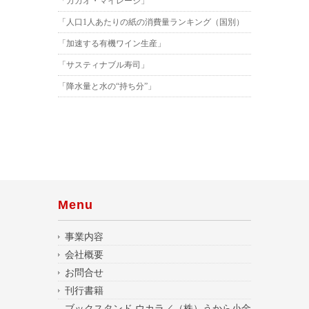
「カカオ・マイレージ」
「人口1人あたりの紙の消費量ランキング（国別）
「加速する有機ワイン生産」
「サスティナブル寿司」
「降水量と水の“持ち分”」
Menu
事業内容
会社概要
お問合せ
刊行書籍
ブックスタンド ウカラ／（株）うから小金