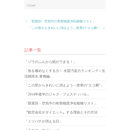
Closed
＜ 「部屋別・空気中の有害物質浄化植物リスト」
「この世からきれいに消えよう―世界の“エコ葬”」 ＞
記事一覧
「ゾウのふんから紙ができる！」
「魚を棲めなくする力！ 水質汚染力ランキング～生
活雑排水 食物編」
「この世からきれいに消えよう―世界の“エコ葬”」
「2014年後半のジャズ・フェスティバル」
「部屋別・空気中の有害物質浄化植物リスト」
〝航空会社がダイエット〟する理由とその方法
「ミツバチが消える日」